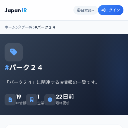
Japan
IR
ログイン
日本語
ホーム
タグ一覧
#パーク２４
#
パーク２４
「パーク２４」に関連するIR情報の一覧です。
19
1
22日前
IR情報
企業
最終更新