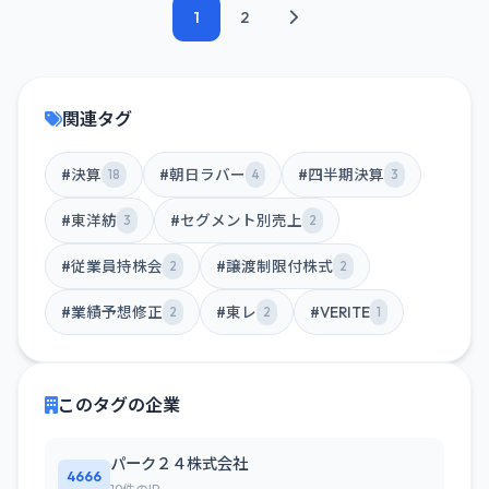
1
2
関連タグ
#決算
#朝日ラバー
#四半期決算
18
4
3
#東洋紡
#セグメント別売上
3
2
#従業員持株会
#譲渡制限付株式
2
2
#業績予想修正
#東レ
#VERITE
2
2
1
このタグの企業
パーク２４株式会社
4666