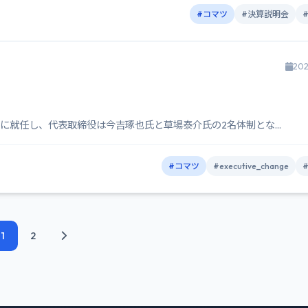
#コマツ
#決算説明会
202
に就任し、代表取締役は今吉琢也氏と草場泰介氏の2名体制とな...
#コマツ
#executive_change
1
2