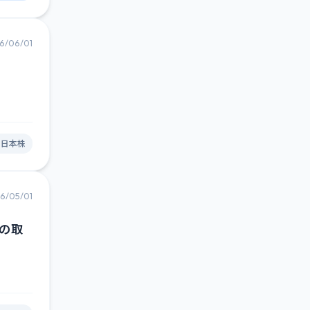
6/06/01
#日本株
6/05/01
式の取