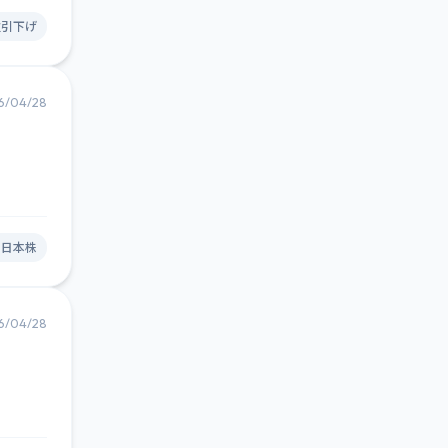
位引下げ
6/04/28
#日本株
6/04/28