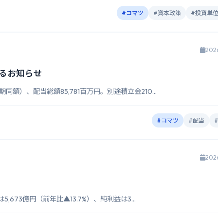
#コマツ
#資本政策
#投資単
202
るお知らせ
同額）、配当総額85,781百万円。別途積立金210...
#コマツ
#配当
202
,673億円（前年比▲13.7%）、純利益は3...