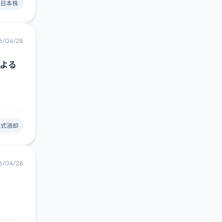
#日本株
6/04/28
による
株式消却
6/04/28