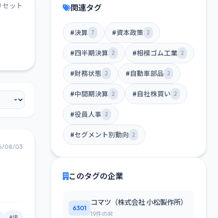
リセット
関連タグ
#決算
#資本政策
7
2
#四半期決算
#相模ゴム工業
2
2
#財務状態
#自動車部品
2
2
#中間期決算
#自社株買い
2
2
#役員人事
2
#セグメント別動向
2
6/08/03
このタグの企業
コマツ（株式会社 小松製作所）
6301
19件のIR
#IR