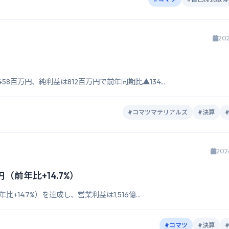
202
58百万円、純利益は812百万円で前年同期比▲134...
#コマツマテリアルズ
#決算
202
（前年比+14.7%）
+14.7%）を達成し、営業利益は1,516億...
#コマツ
#決算