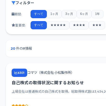
フィルター
期間:
すべて
1ヶ月
3ヶ月
6ヶ月
1年
重要度:
すべて
★★★★★
★★★★
★★★
20
件のIR情報
コマツ（株式会社 小松製作所）
6301
自己株式の取得状況に関するお知らせ
上場会社は普通株式の自己株式を取得。総取得株式数は3,434,200株、