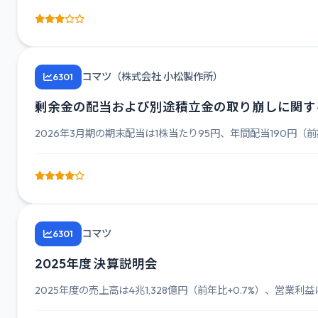
コマツ（株式会社 小松製作所）
6301
剰余金の配当および別途積立金の取り崩しに関す
2026年3月期の期末配当は1株当たり95円、年間配当190円（前期
コマツ
6301
2025年度 決算説明会
2025年度の売上高は4兆1,328億円（前年比+0.7%）、営業利益は5