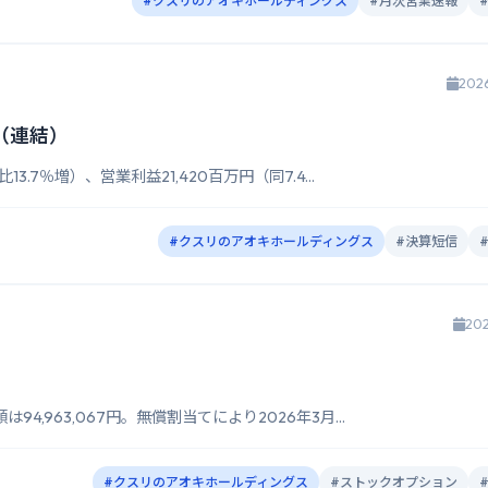
#クスリのアオキホールディングス
#月次営業速報
202
（連結）
.7％増）、営業利益21,420百万円（同7.4...
#クスリのアオキホールディングス
#決算短信
202
,963,067円。無償割当てにより2026年3月...
#クスリのアオキホールディングス
#ストックオプション