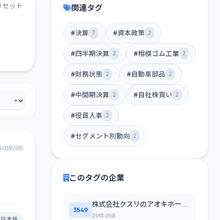
リセット
関連タグ
#決算
#資本政策
7
2
#四半期決算
#相模ゴム工業
2
2
#財務状態
#自動車部品
2
2
#中間期決算
#自社株買い
2
2
#役員人事
2
#セグメント別動向
2
6/08/05
このタグの企業
株式会社クスリのアオキホールディングス
3549
29件のIR
#日本株