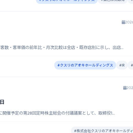
202
・客数・客単価の前年比・月次比較は全店・既存店別に示し、出店...
#クスリのアオキホールディングス
#IR
202
9日
に開催予定の第28回定時株主総会の付議議案として、取締役1...
#株式会社クスリのアオキホールデ