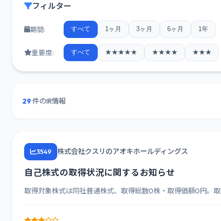
フィルター
期間:
すべて
1ヶ月
3ヶ月
6ヶ月
1年
重要度:
すべて
★★★★★
★★★★
★★★
29
件のIR情報
株式会社クスリのアオキホールディングス
3549
自己株式の取得状況に関するお知らせ
取得対象株式は同社普通株式、取得総数0株・取得価額0円。取得期間