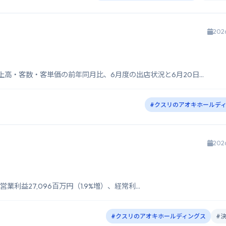
202
高・客数・客単価の前年同月比、6月度の出店状況と6月20日...
#クスリのアオキホールデ
202
業利益27,096百万円（1.9%増）、経常利...
#クスリのアオキホールディングス
#