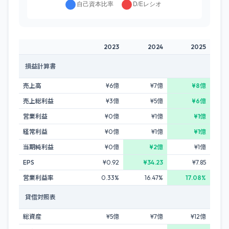
2023
2024
2025
損益計算書
売上高
¥6億
¥7億
¥8億
売上総利益
¥3億
¥5億
¥6億
営業利益
¥0億
¥1億
¥1億
経常利益
¥0億
¥1億
¥1億
当期純利益
¥0億
¥2億
¥1億
EPS
¥0.92
¥34.23
¥7.85
営業利益率
0.33%
16.47%
17.08%
貸借対照表
総資産
¥5億
¥7億
¥12億