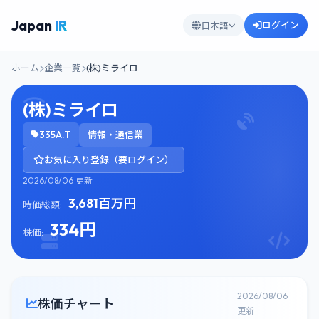
Japan
IR
ログイン
日本語
ホーム
企業一覧
(株)ミライロ
(株)ミライロ
335A.T
情報・通信業
お気に入り登録（要ログイン）
2026/08/06 更新
3,681百万円
時価総額:
334円
株価:
2026/08/06
株価チャート
更新