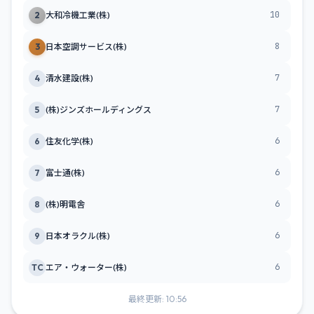
10
2
大和冷機工業(株)
8
3
日本空調サービス(株)
7
4
清水建設(株)
7
5
(株)ジンズホールディングス
6
6
住友化学(株)
6
7
富士通(株)
6
8
(株)明電舎
6
9
日本オラクル(株)
6
TC
エア・ウォーター(株)
最終更新: 10:56