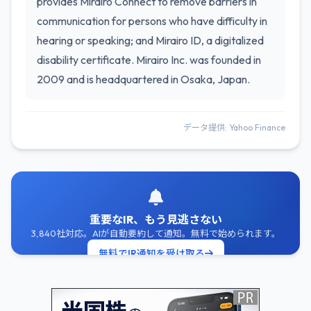
provides Mirairo Connect to remove barriers in
communication for persons who have difficulty in
hearing or speaking; and Mirairo ID, a digitalized
disability certificate. Mirairo Inc. was founded in
2009 and is headquartered in Osaka, Japan.
データ提供: Yahoo Finance
重要なIR、もう見逃さない
3,840社対応。AIが自動要約して通知。無料で始められます。
無料でIR通知を受け取る