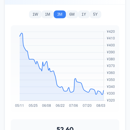
1W
1M
3M
6M
1Y
5Y
52.60