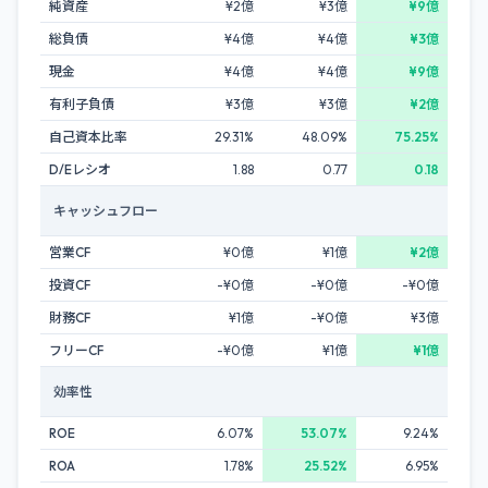
純資産
¥2億
¥3億
¥9億
総負債
¥4億
¥4億
¥3億
現金
¥4億
¥4億
¥9億
有利子負債
¥3億
¥3億
¥2億
自己資本比率
29.31%
48.09%
75.25%
D/Eレシオ
1.88
0.77
0.18
キャッシュフロー
営業CF
¥0億
¥1億
¥2億
投資CF
-¥0億
-¥0億
-¥0億
財務CF
¥1億
-¥0億
¥3億
フリーCF
-¥0億
¥1億
¥1億
効率性
ROE
6.07%
53.07%
9.24%
ROA
1.78%
25.52%
6.95%