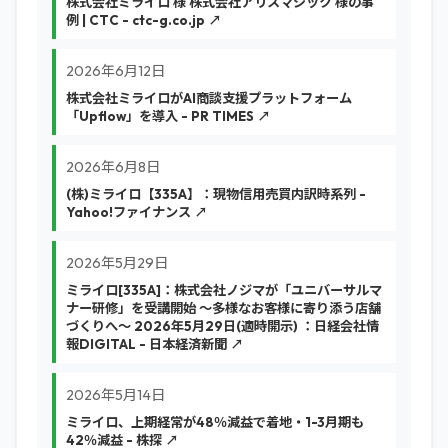
株式会社ミライロ 様 株式会社アリスマジック 様の事
例 | CTC - ctc-g.co.jp ↗
2026年6月12日
株式会社ミライロがAI商談支援プラットフォーム
「Upflow」を導入 - PR TIMES ↗
2026年6月8日
(株)ミライロ【335A】：現物信用売買内訳時系列 -
Yahoo!ファイナンス ↗
2026年5月29日
ミライロ[335A]：株式会社ノジマが「ユニバーサルマ
ナー研修」を受講開始 ～多様なお客様に寄り添う店舗
づくりへ～ 2026年5月29日(適時開示) ：日経会社情
報DIGITAL - 日本経済新聞 ↗
2026年5月14日
ミライロ、上期経常が48％減益で着地・1-3月期も
42％減益 - 株探 ↗