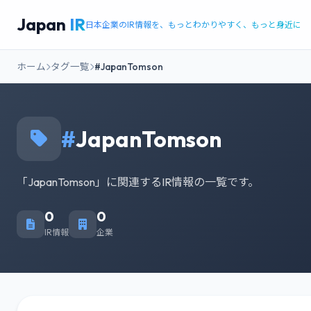
Japan
IR
日本企業のIR情報を、もっとわかりやすく、もっと身近に
ホーム
タグ一覧
#JapanTomson
#
JapanTomson
「JapanTomson」に関連するIR情報の一覧です。
0
0
IR情報
企業