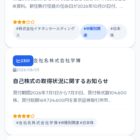
IR資料。新任執行役員の任命日が2026年10月01日付、複
数の部門...
#株式会社イチネンホールディング
#IR種別関
#日本
ス
連
株
会 社 名 株 式 会 社 学 情
2301
2026/08/03
自己株式の取得状況に関するお知らせ
買付期間2026年7月1日から7月31日、買付株式数104,600
株、買付総額169,724,600円を東京証券取引所市...
#会 社 名 株 式 会 社 学 情 #IR種別関連 #日本株