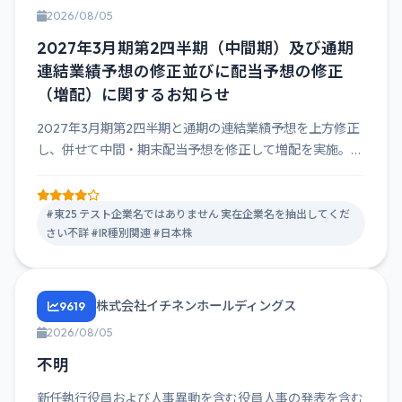
2026/08/05
2027年3月期第2四半期（中間期）及び通期
連結業績予想の修正並びに配当予想の修正
（増配）に関するお知らせ
2027年3月期第2四半期と通期の連結業績予想を上方修正
し、併せて中間・期末配当予想を修正して増配を実施。中
間50円、期...
#東25 テスト企業名ではありません 実在企業名を抽出してくだ
さい不詳 #IR種別関連 #日本株
株式会社イチネンホールディングス
9619
2026/08/05
不明
新任執行役員および人事異動を含む役員人事の発表を含む