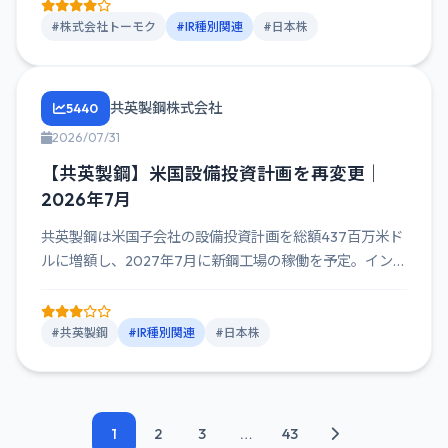
#株式会社トーモク
#IR種別関連
#日本株
共英製鋼株式会社
5440
2026/07/31
【共英製鋼】米国設備投資計画を再変更｜
2026年7月
共英製鋼は米国子会社の設備投資計画を総額437百万米ド
ルに増額し、2027年7月に新鋼工場の稼働を予定。インフ
レや物流コ...
#共英製鋼
#IR種別関連
#日本株
1
2
3
…
43