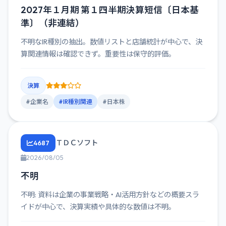
2027年１月期 第１四半期決算短信〔日本基
準〕（非連結）
不明なIR種別の抽出。数値リストと店舗統計が中心で、決
算関連情報は確認できず。重要性は保守的評価。
決算
#企業名
#IR種別関連
#日本株
ＴＤＣソフト
4687
2026/08/05
不明
不明: 資料は企業の事業戦略・AI活用方針などの概要スラ
イドが中心で、決算実績や具体的な数値は不明。