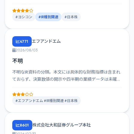
株、...
#ヨシコン
#IR種別関連
#日本株
エフアンドエム
4771
2026/08/03
不明
不明なIR資料の分類。本文には具体的な財務指標は含まれ
ておらず、決算数値の開示や四半期の業績データは未確認
です。
#エフアンドエム #IR種別関連 #日本株
株式会社大和証券グループ本社
8601
2026/07/31