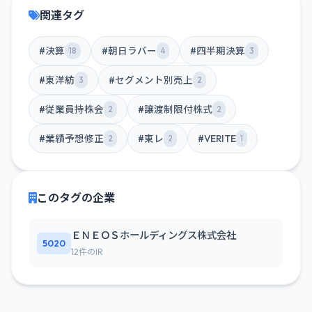
関連タグ
#決算
#朝日ラバー
#四半期決算
18
4
3
#東洋紡
#セグメント別売上
3
2
#従業員持株会
#譲渡制限付株式
2
2
#業績予想修正
#東レ
#VERITE
2
2
1
このタグの企業
ＥＮＥＯＳホールディングス株式会社
5020
12件のIR